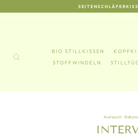
Direkt
SEITENSCHLÄFERKIS
zum
Inhalt
BIO STILLKISSEN
KOPFKI
SUCHE
STOFFWINDELN
STILLTÜ
Austausch
·
Babym
INTER