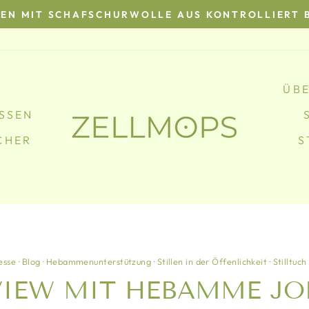
SEN MIT SCHAFSCHURWOLLE AUS KONTROLLIERT 
Pause
Diashow
ÜBE
SSEN
CHER
S
esse
·
Blog
·
Hebammenunterstützung
·
Stillen in der Öffenlichkeit
·
Stilltuch
VIEW MIT HEBAMME J