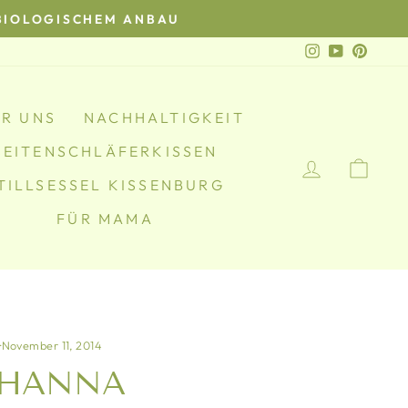
BIOLOGISCHEM ANBAU
Instagram
YouTube
Pinter
R UNS
NACHHALTIGKEIT
SEITENSCHLÄFERKISSEN
EINLOGG
EIN
TILLSESSEL KISSENBURG
FÜR MAMA
·
November 11, 2014
OHANNA