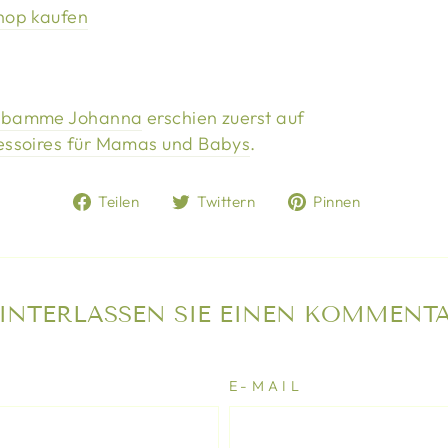
Shop kaufen
Hebamme Johanna
erschien zuerst auf
essoires für Mamas und Babys
.
Auf
Auf
Auf
Teilen
Twittern
Pinnen
Facebook
Twitter
Pinteres
teilen
twittern
pinnen
INTERLASSEN SIE EINEN KOMMENT
E-MAIL