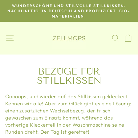
Direkt
E
WUNDERSCHÖNE UND STILVOLLE STILLKISSEN.
zum
NACHHALTIG. IN DEUTSCHLAND PRODUZIERT. BIO-
Pause
MATERIALIEN.
Inhalt
Diashow
SEITENNAVIGATION
SUCH
E
BEZÜGE FÜR
STILLKISSEN
Ooooops, und wieder auf das Stillkissen gekleckert.
Kennen wir alle! Aber zum Glück gibt es eine Lösung:
einen zusätzlichen Wechselbezug, der frisch
gewaschen zum Einsatz kommt, während das
vorherige Kleckerteil in der Waschmaschine seine
Runden dreht. Der Tag ist gerettet!