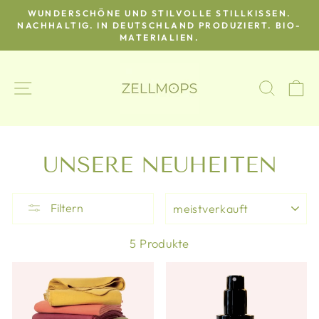
Direkt
E
WUNDERSCHÖNE UND STILVOLLE STILLKISSEN.
zum
NACHHALTIG. IN DEUTSCHLAND PRODUZIERT. BIO-
Pause
MATERIALIEN.
Inhalt
Diashow
SEITENNAVIGATION
SUCH
E
UNSERE NEUHEITEN
SORTIEREN
Filtern
5 Produkte