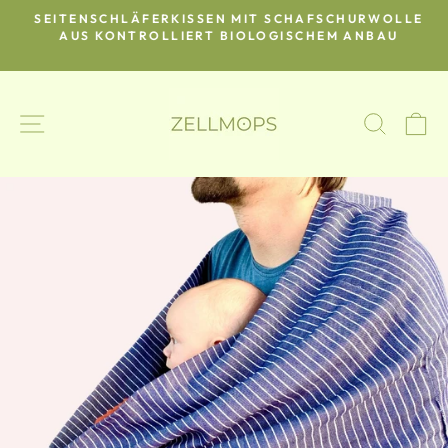
Direkt
SEITENSCHLÄFERKISSEN MIT SCHAFSCHURWOLLE
zum
O-
AUS KONTROLLIERT BIOLOGISCHEM ANBAU
Pause
Inhalt
Diashow
SEITENNAVIGATION
SUCH
E