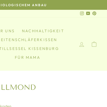
BIOLOGISCHEM ANBAU
Instagram
YouTube
Pinter
R UNS
NACHHALTIGKEIT
SEITENSCHLÄFERKISSEN
EINLOGG
EIN
TILLSESSEL KISSENBURG
FÜR MAMA
TILLMOND
kosten