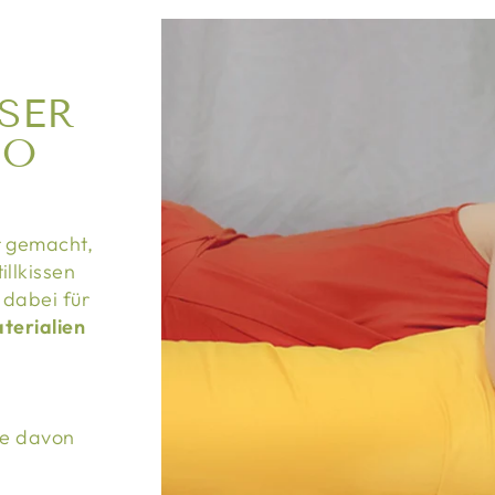
SER
SO
?
r gemacht,
illkissen
 dabei für
aterialien
le davon