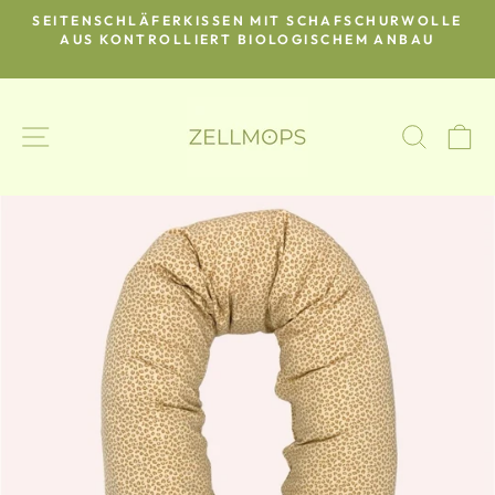
Direkt
SEITENSCHLÄFERKISSEN MIT SCHAFSCHURWOLLE
zum
O-
AUS KONTROLLIERT BIOLOGISCHEM ANBAU
Pause
Inhalt
Diashow
SEITENNAVIGATION
SUCH
E