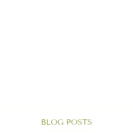
BIO
WECHSELBEZUG
190
Von €60,00
BLOG POSTS