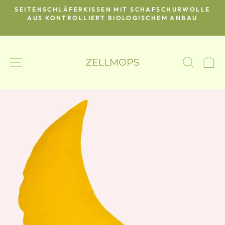
Direkt
SEITENSCHLÄFERKISSEN MIT SCHAFSCHURWOLLE
zum
O-
AUS KONTROLLIERT BIOLOGISCHEM ANBAU
Pause
Inhalt
Diashow
SEITENNAVIGATION
SUCH
E