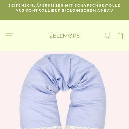
Direkt
SEITENSCHLÄFERKISSEN MIT SCHAFSCHURWOLLE
zum
O-
AUS KONTROLLIERT BIOLOGISCHEM ANBAU
Pause
Inhalt
Diashow
SEITENNAVIGATION
SUCH
E