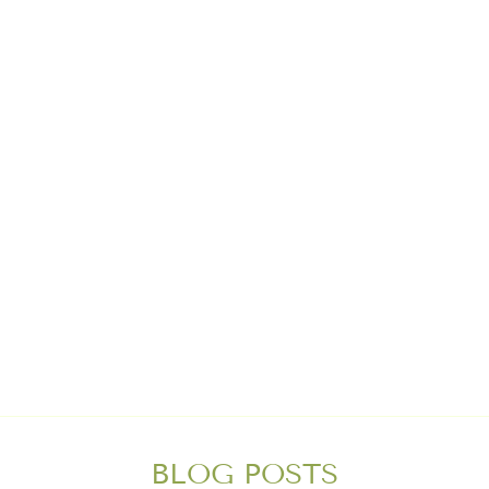
DAS
STILLKISSEN 190
CM MIT HIRSE-
KRÄUTER-
MISCHUNG
Von €230,00
BLOG POSTS