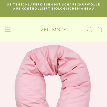
Direkt
SEITENSCHLÄFERKISSEN MIT SCHAFSCHURWOLLE
zum
O-
AUS KONTROLLIERT BIOLOGISCHEM ANBAU
Pause
Inhalt
Diashow
SEITENNAVIGATION
SUCH
E