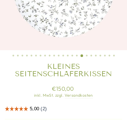
KLEINES
SEITENSCHLÄFERKISSEN
Normaler
€150,00
Preis
inkl. MwSt. zzgl.
Versandkosten