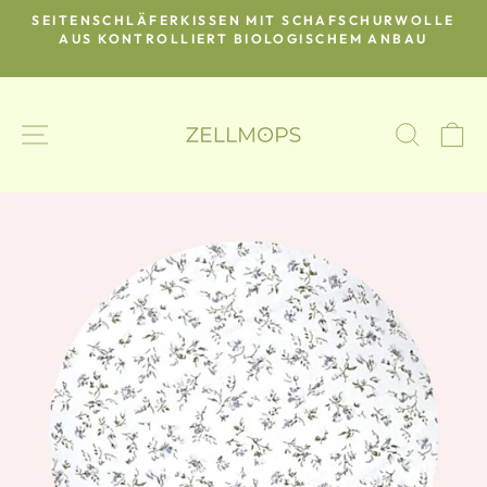
Direkt
SEITENSCHLÄFERKISSEN MIT SCHAFSCHURWOLLE
zum
O-
AUS KONTROLLIERT BIOLOGISCHEM ANBAU
Pause
Inhalt
Diashow
SEITENNAVIGATION
SUCH
E