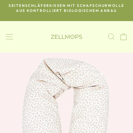
Direkt
SEITENSCHLÄFERKISSEN MIT SCHAFSCHURWOLLE
zum
O-
AUS KONTROLLIERT BIOLOGISCHEM ANBAU
Pause
Inhalt
Diashow
SEITENNAVIGATION
SUCH
E