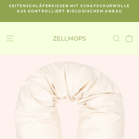
Direkt
SEITENSCHLÄFERKISSEN MIT SCHAFSCHURWOLLE
zum
O-
AUS KONTROLLIERT BIOLOGISCHEM ANBAU
Pause
Inhalt
Diashow
SEITENNAVIGATION
SUCH
E